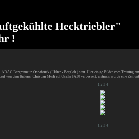
uftgekühlte Hecktriebler"
hr !
. ADAC Bergrenne in Osnabrück ( Hilter - Borgloh ) statt. Hier einige Bilder vom Training a
uf von dem Italiener Christian Merli auf Osella FA30 verbessert, erstmals wurde eine Zeit unt
1
2
3
4
1
2
3
4