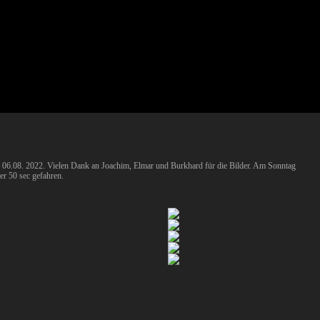
m 06.08. 2022. Vielen Dank an Joachim, Elmar und Burkhard für die Bilder. Am Sonntag
er 50 sec gefahren.