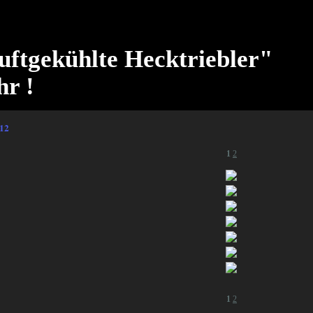
uftgekühlte Hecktriebler"
hr !
12
1
2
1
2