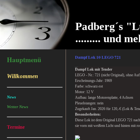
Padberg´s "L
......... und me
Dampf Lok 10 LEGO 721
Hauptmenü
Dampf Lok mit Tender
Willkommen
LEGO - Nr.: 721 (nicht Original), ohne Auf
Erscheinungs-Jahr: 1969
Farbe: schwarz-rot
Motor: 12 V
News
Aufbau: lange Motorenplatte, 4 Achsen
Pleuelstangen: nein
Wetter News
Zugekauft Jan. 2026 für 120,-€ (Lok & Ten
Besonderheiten:
Diese Lok ist dem Original LEGO 721 nachem
sie vorn mit weißem Licht und hinten mit ro
Termine