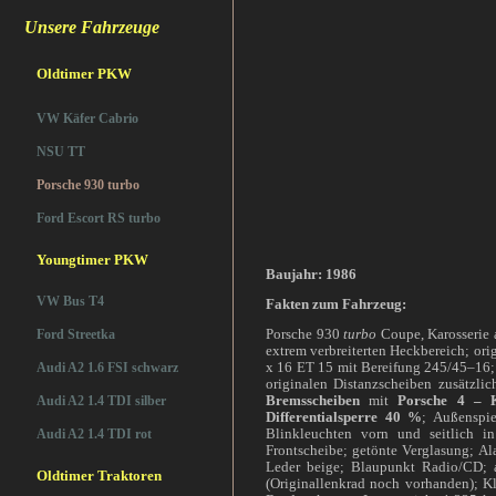
Unsere Fahrzeuge
Oldtimer PKW
VW Käfer Cabrio
NSU TT
Porsche 930 turbo
Ford Escort RS turbo
Youngtimer PKW
Baujahr: 1986
VW Bus T4
Fakten zum Fahrzeug:
Porsche 930
turbo
Coupe, Karosserie
Ford Streetka
extrem verbreiterten Heckbereich; ori
x 16 ET 15 mit Bereifung 245/45–16; 
Audi A2 1.6 FSI schwarz
originalen Distanzscheiben zusätzli
Bremsscheiben
mit
Porsche 4 – K
Audi A2 1.4 TDI silber
Differentialsperre 40
%
;
Außenspie
Blinkleuchten vorn und seitlich i
Audi A2 1.4 TDI rot
Frontscheibe; getönte Verglasung; Ala
Leder beige; Blaupunkt Radio/CD; 
Oldtimer Traktoren
(Originallenkrad noch vorhanden); Kl