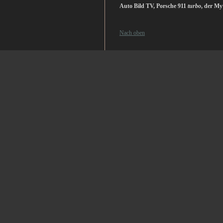
Auto Bild TV, Porsche 911
turbo
, der My
Nach oben